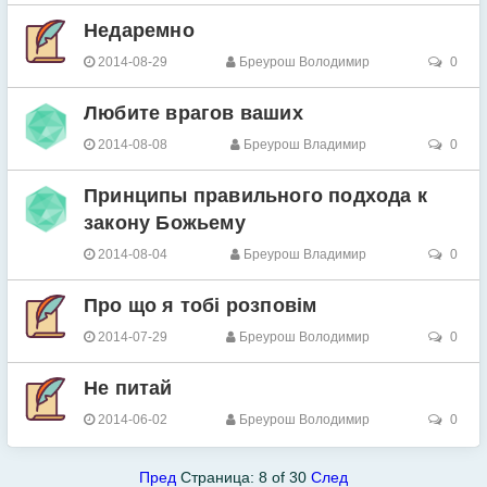
Недаремно
2014-08-29
Бреурош Володимир
0
Любите врагов ваших
2014-08-08
Бреурош Владимир
0
Принципы правильного подхода к
закону Божьему
2014-08-04
Бреурош Владимир
0
Про що я тобі розповім
2014-07-29
Бреурош Володимир
0
Не питай
2014-06-02
Бреурош Володимир
0
Пред
Страница: 8 of 30
След