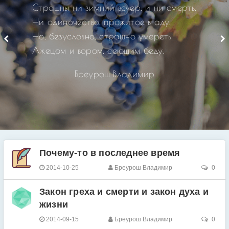
Страшны ни зимний вечер, и ни смерть,
Ни одиночество, прожитое в аду.
Но, безусловно, страшно умереть
Лжецом и вором, сеющим беду.
Бреурош Владимир
Почему-то в последнее время
2014-10-25
Бреурош Владимир
0
Закон греха и смерти и закон духа и
жизни
2014-09-15
Бреурош Владимир
0