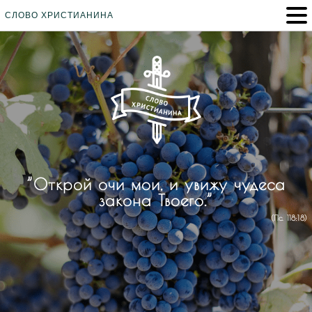
СЛОВО ХРИСТИАНИНА
”Открой очи мои, и увижу чудеса
закона Твоего.”
(Пс. 118:18)