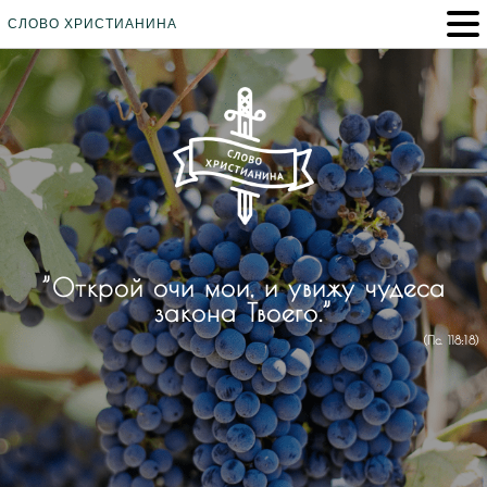
СЛОВО ХРИСТИАНИНА
”Открой очи мои, и увижу чудеса
закона Твоего.”
(Пс. 118:18)