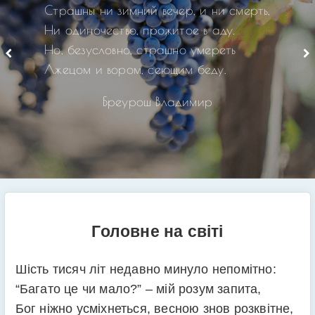
Страшны ни зимний вечер, и ни смерть,
Ни одиночество, прожитое в аду.
Но, безусловно, страшно умереть
Лжецом и вором, сеющим беду.
Бреурош Владимир
Головне на світі
Шість тисяч літ недавно минуло непомітно:
“Багато це чи мало?” – мій розум запита,
Бог ніжно усміхнеться, весною знов розквітне,