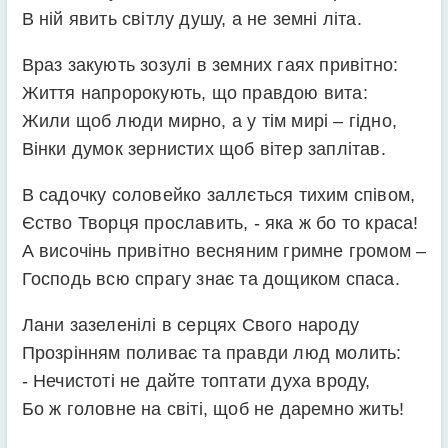
В ній явить світлу душу, а не земні літа.
Враз закують зозулі в земних гаях привітно:
Життя напророкують, що правдою вита:
Жили щоб люди мирно, а у тім мирі – гідно,
Вінки думок зернистих щоб вітер заплітав.
В садочку соловейко заллється тихим співом,
Єство Творця прославить, - яка ж бо то краса!
А височінь привітно весняним гримне громом –
Господь всю спрагу знає та дощиком спаса.
Лани зазеленілі в серцях Свого народу
Прозрінням поливає та правди люд молить:
- Нечистоті не дайте топтати духа вроду,
Бо ж головне на світі, щоб не даремно жить!