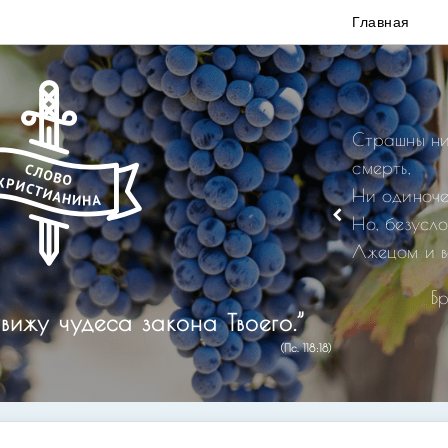
Главная
Страшны ни
смерть,
Ни одиноче
Но, безусл
Лжецом и в
Б
вижу чудеса закона Твоего.”
(Пс. 118:18)