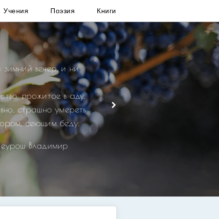
Учения
Поэзия
Книги
 зимний вечер, и ни
ство, прожитое в аду.
овно, страшно умереть
ором, сеющим беду.
реурош Владимир