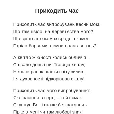
Приходить час
Приходить час випробувань весни моєї.
Що там цвіло, на дереві єства мого?
Що зріло літечком із вродою камеї,
Горіло барвами, немов палав вогонь?
А квітло ж юності колись обличчя -
Співало день і ніч Творцю хвалу,
Неначе ранок щастя світу зичив,
І я духовності підкорював скалу!
Приходить час мого випробування:
Яке насіння в серці – той і смак.
Скуштує Бог і скаже без вагання -
Гірке в мені чи там любові знак!