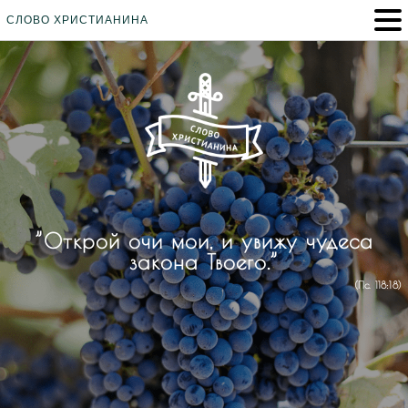
СЛОВО ХРИСТИАНИНА
”Открой очи мои, и увижу чудеса
закона Твоего.”
(Пс. 118:18)