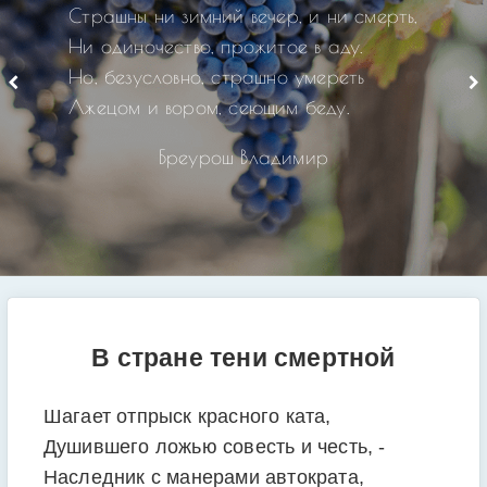
Страшны ни зимний вечер, и ни смерть,
Ни одиночество, прожитое в аду.
Но, безусловно, страшно умереть
Лжецом и вором, сеющим беду.
Бреурош Владимир
В стране тени смертной
Шагает отпрыск красного ката,
Душившего ложью совесть и честь, -
Наследник с манерами автократа,