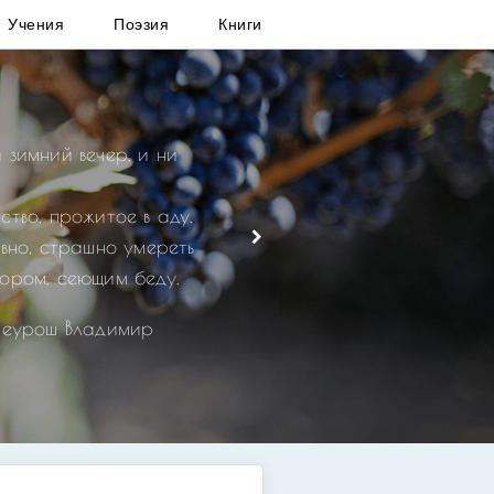
Учения
Поэзия
Книги
 зимний вечер, и ни
ство, прожитое в аду.
овно, страшно умереть
ором, сеющим беду.
реурош Владимир