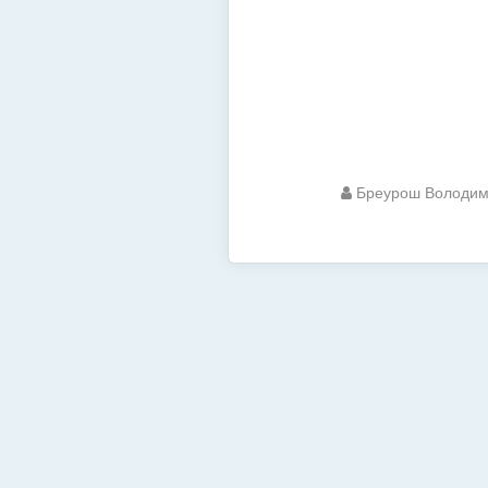
Бреурош Володи