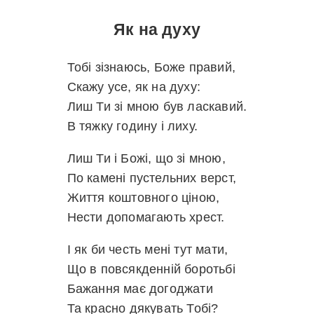
Як на духу
Тобі зізнаюсь, Боже правий,
Скажу усе, як на духу:
Лиш Ти зі мною був ласкавий.
В тяжку годину і лиху.
Лиш Ти і Божі, що зі мною,
По камені пустельних верст,
Життя коштовного ціною,
Нести допомагають хрест.
І як би честь мені тут мати,
Що в повсякденній боротьбі
Бажання має догоджати
Та красно дякувать Тобі?