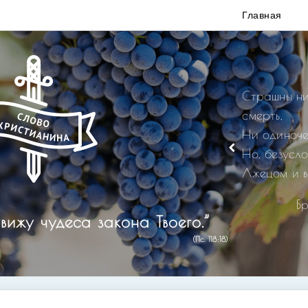
Главная
Страшны ни
смерть,
Ни одиноче
Но, безусл
Лжецом и в
Б
вижу чудеса закона Твоего.”
(Пс. 118:18)