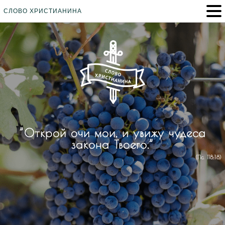
СЛОВО ХРИСТИАНИНА
”Открой очи мои, и увижу чудеса
закона Твоего.”
(Пс. 118:18)