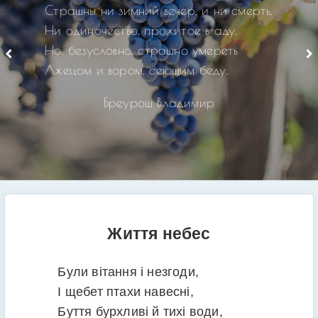
Страшны ни зимний вечер, и ни смерть,
Ни одиночество, прожитое в аду.
Но, безусловно, страшно умереть
Лжецом и вором, сеющим беду.
Бреурош Владимир
Життя небес
Були вітання і незгоди,
І щебет птахи навесні,
Буття бурхливі й тихі води,