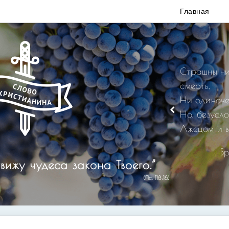
Главная
Страшны ни
смерть,
Ни одиноче
Но, безусл
Лжецом и в
Б
вижу чудеса закона Твоего.”
(Пс. 118:18)