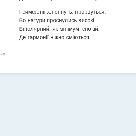
І симфонії хлюпнуть, прорвуться,
Бо натури проснулись високі –
Біполярний, як мінімум, спокій,
Де гармонії ніжно сміються.
мир