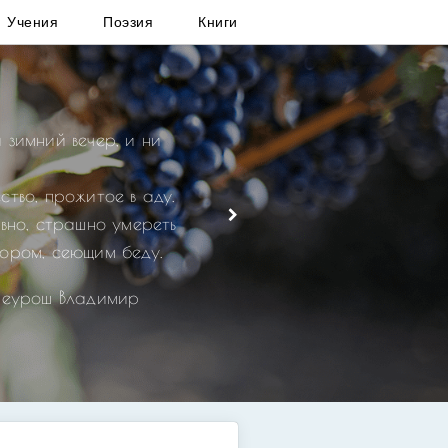
Учения
Поэзия
Книги
 зимний вечер, и ни
ство, прожитое в аду.
овно, страшно умереть
ором, сеющим беду.
реурош Владимир