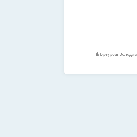
Бреурош Володи