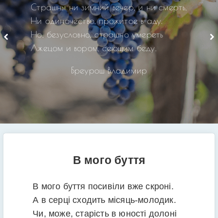
Страшны ни зимний вечер, и ни смерть,
Ни одиночество, прожитое в аду.
Но, безусловно, страшно умереть
Лжецом и вором, сеющим беду.
Бреурош Владимир
В мого буття
В мого буття посивіли вже скроні.
А в серці сходить місяць-молодик.
Чи, може, старість в юності долоні