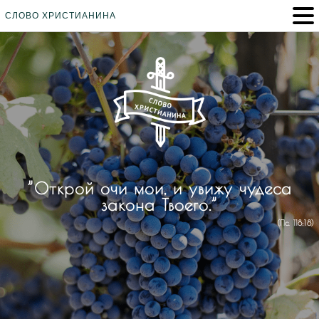
СЛОВО ХРИСТИАНИНА
”Открой очи мои, и увижу чудеса
закона Твоего.”
(Пс. 118:18)