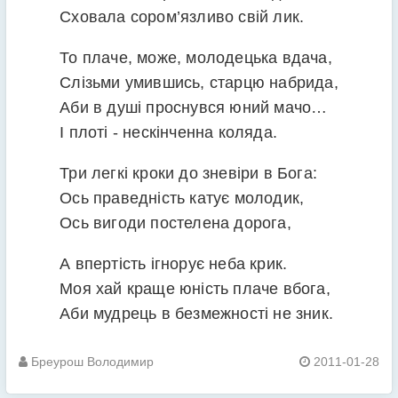
Сховала сором’язливо свій лик.
То плаче, може, молодецька вдача,
Слізьми умившись, старцю набрида,
Аби в душі проснувся юний мачо…
І плоті - нескінченна коляда.
Три легкі кроки до зневіри в Бога:
Ось праведність катує молодик,
Ось вигоди постелена дорога,
А впертість ігнорує неба крик.
Моя хай краще юність плаче вбога,
Аби мудрець в безмежності не зник.
Бреурош Володимир
2011-01-28