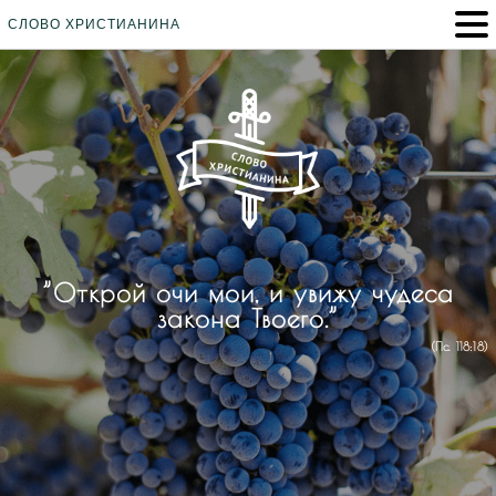
СЛОВО ХРИСТИАНИНА
”Открой очи мои, и увижу чудеса
закона Твоего.”
(Пс. 118:18)