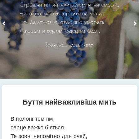
Страшны ни зимний вечер, и ни смерть,
Ни одиночество, прожитое в аду.
Но, безусловно, страшно умереть
Лжецом и вором, сеющим беду.
Бреурош Владимир
Буття найважливіша мить
В полоні темнім
серце важко б’ється.
Те зовні непомітно для очей,