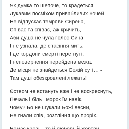
Як думка то шепоче, то крадеться
Лукавим посміхом привабливих ночей.
Не відпускає темряви Сирена,
Співає та співає, аж кричить,
Аби душа не чула голос Сина
І не узнала, де спасіння мить,
І де кордони смерті перетнуті,
І неповернення перейдена межа,
Де місця не знайдеться Божій суті… -
Там душі обезкровлені лежать!
Єством не встануть вже і не воскреснуть,
Печаль і біль і морок їм навік.
Чому? Бо не шукали Божі весни,
Не гнали спів, розтління що прорік.
Немає крові – то й любові, й жертви -