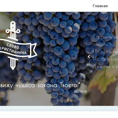
Главная
Страшны ни
смерть,
Ни одиноче
Но, безусл
Лжецом и в
Б
вижу чудеса закона Твоего.”
(Пс. 118:18)