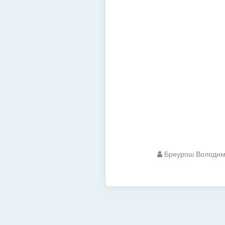
Бреурош Володи