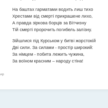
На баштах гарматами водить лиш тихо
Хрестами від смерті прикрашене лихо,
А правда зіркова борців за Вітчизну
Тій смерті пророчить погибель залізну.
Зійшлися під Курськом у битві жорстокій
Дві сили. За силами - простір широкий:
За німцем - побита лежить чужина,
За воїном красним – народу стіна!
мир