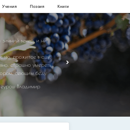
Учения
Поэзия
Книги
 зимний вечер, и ни
ство, прожитое в аду.
овно, страшно умереть
ором, сеющим беду.
реурош Владимир