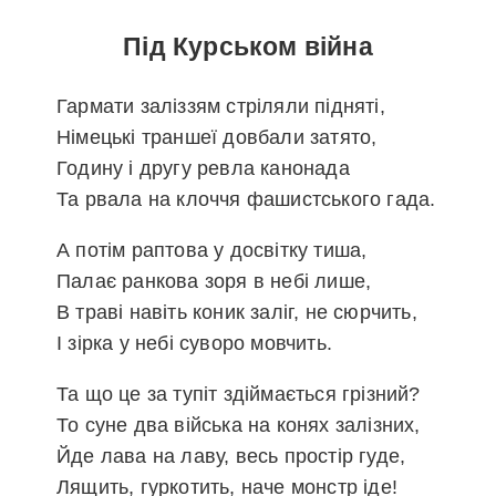
Під Курськом війна
Гармати заліззям стріляли підняті,
Німецькі траншеї довбали затято,
Годину і другу ревла канонада
Та рвала на клоччя фашистського гада.
А потім раптова у досвітку тиша,
Палає ранкова зоря в небі лише,
В траві навіть коник заліг, не сюрчить,
І зірка у небі суворо мовчить.
Та що це за тупіт здіймається грізний?
То суне два війська на конях залізних,
Йде лава на лаву, весь простір гуде,
Лящить, гуркотить, наче монстр іде!