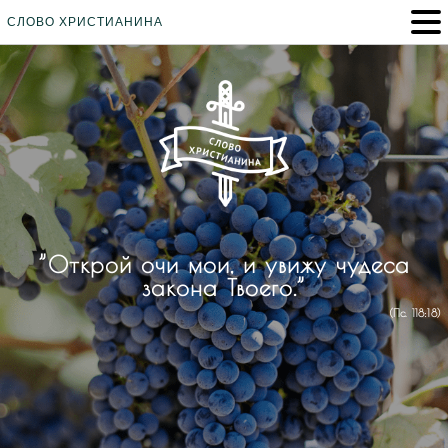
СЛОВО ХРИСТИАНИНА
”Открой очи мои, и увижу чудеса
закона Твоего.”
(Пс. 118:18)