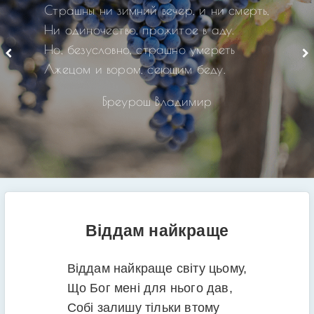
Страшны ни зимний вечер, и ни смерть,
Ни одиночество, прожитое в аду.
Но, безусловно, страшно умереть
Лжецом и вором, сеющим беду.
Бреурош Владимир
Віддам найкраще
Віддам найкраще світу цьому,
Що Бог мені для нього дав,
Собі залишу тільки втому