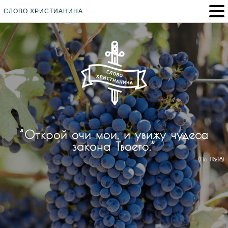
СЛОВО ХРИСТИАНИНА
”Открой очи мои, и увижу чудеса
закона Твоего.”
(Пс. 118:18)