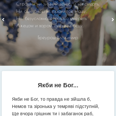
Страшны ни зимний вечер, и ни смерть,
Ни одиночество, прожитое в аду.
Но, безусловно, страшно умереть
Лжецом и вором, сеющим беду.
Бреурош Владимир
Якби не Бог...
Якби не Бог, то правда не зійшла б,
Немов та зіронька у темряві підступній,
Ще вчора грішник ти і забаганок раб,