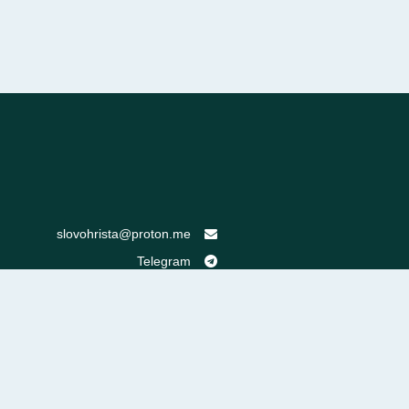
slovohrista@proton.me
Telegram