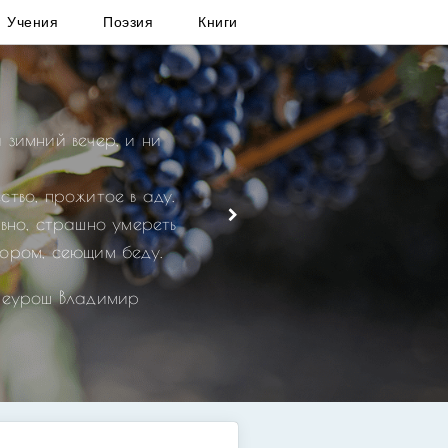
Учения
Поэзия
Книги
 зимний вечер, и ни
ство, прожитое в аду.
овно, страшно умереть
ором, сеющим беду.
реурош Владимир