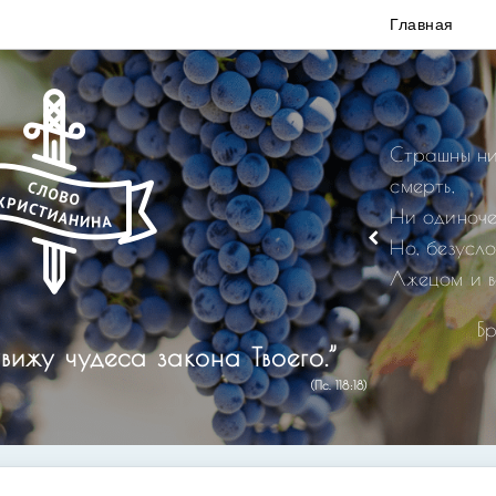
Главная
Страшны ни
смерть,
Ни одиноче
Но, безусл
Лжецом и в
Б
вижу чудеса закона Твоего.”
(Пс. 118:18)