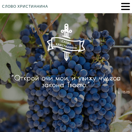
СЛОВО ХРИСТИАНИНА
”Открой очи мои, и увижу чудеса
закона Твоего.”
(Пс. 118:18)