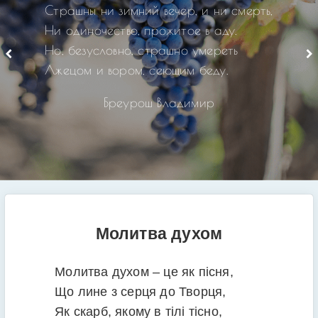
Страшны ни зимний вечер, и ни смерть,
Ни одиночество, прожитое в аду.
Но, безусловно, страшно умереть
Лжецом и вором, сеющим беду.
Бреурош Владимир
Молитва духом
Молитва духом – це як пісня,
Що лине з серця до Творця,
Як скарб, якому в тілі тісно,