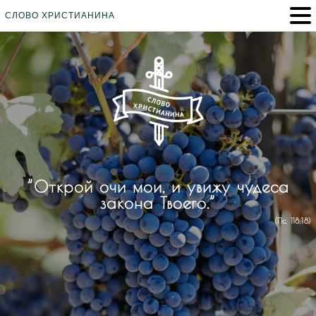
СЛОВО ХРИСТИАНИНА
”Открой очи мои, и увижу чудеса
закона Твоего.”
(Пс. 118:18)