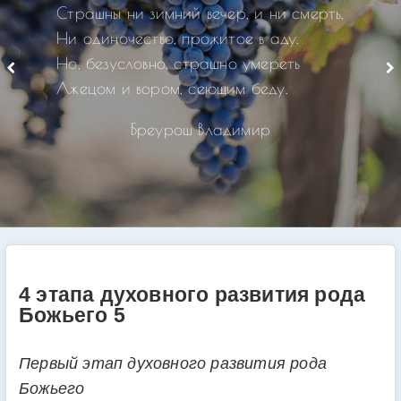
Страшны ни зимний вечер, и ни смерть,
Ни одиночество, прожитое в аду.
Но, безусловно, страшно умереть
Лжецом и вором, сеющим беду.
Бреурош Владимир
4 этапа духовного развития рода
Божьего 5
Первый этап духовного развития рода
Божьего