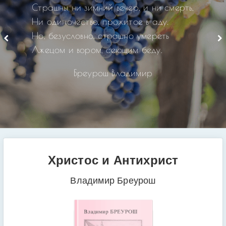
Страшны ни зимний вечер, и ни смерть,
Ни одиночество, прожитое в аду.
Но, безусловно, страшно умереть
Лжецом и вором, сеющим беду.
Бреурош Владимир
Христос и Антихрист
Владимир Бреурош