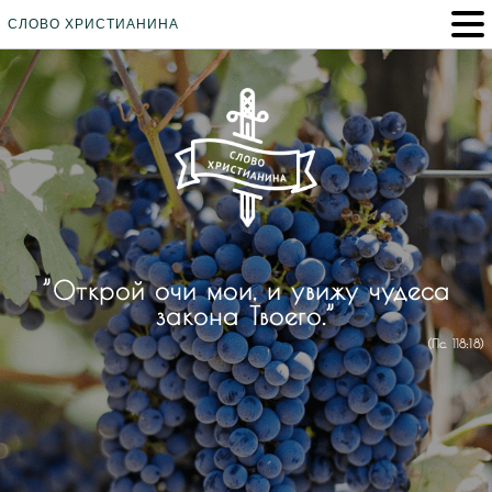
СЛОВО ХРИСТИАНИНА
”Открой очи мои, и увижу чудеса
закона Твоего.”
(Пс. 118:18)